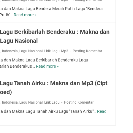
ta dan Makna Lagu Bendera Merah Putih Lagu "Bendera
Putih"…
Read more »
L
i
r
k Lagu Berkibarlah Benderaku : Makna dan
i
Lagu Nasional
k
L
d
,
Indonesia
,
Lagu Nasional
,
Lirik Lagu
,
Mp3
Posting Komentar
a
g
ta dan Makna Lagu Berkibarlah Benderaku Lagu
u
barlah Benderaku&…
Read more »
L
B
i
e
r
k Lagu Tanah Airku : Makna dan Mp3 (Cipt
n
i
d
Soed)
k
e
L
d
,
Indonesia
,
Lagu Nasional
r
,
Lirik Lagu
Posting Komentar
a
a
g
ta dan Makna Lagu Tanah Airku Lagu "Tanah Airku"…
Read
L
M
u
i
e
B
r
r
e
i