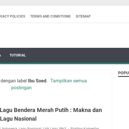
IVACY POLICIES
TERMS AND CONDITIONS
SITEMAP
A
TUTORIAL
POPU
 dengan label
Ibu Soed
.
Tampilkan semua
postingan
k Lagu Bendera Merah Putih : Makna dan
Lagu Nasional
d
,
Indonesia
,
Lagu Nasional
,
Lirik Lagu
,
Mp3
Posting Komentar