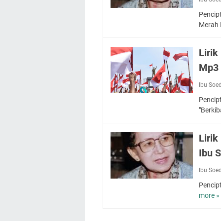
Pencip
Merah 
Liri
Mp3 
Ibu Soe
Pencip
"Berki
Liri
Ibu 
Ibu Soe
Pencip
more »