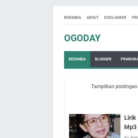
BERANDA
ABOUT
DISCLAIMER
PR
OGODAY
BERANDA
BLOGGER
PRAMUK
Tampilkan postingan
Liri
Mp3 
Ibu Soe