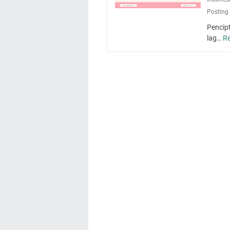
Posting
Pencip
lag…
R