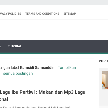
IVACY POLICIES
TERMS AND CONDITIONS
SITEMAP
A
TUTORIAL
POPU
engan label
Kamsidi Samsuddin
.
Tampilkan
semua postingan
k Lagu Ibu Pertiwi : Makan dan Mp3 Lagu
onal
ia
,
Kamsidi Samsuddin
,
Lagu Nasional
,
Lirik Lagu
,
Mp3