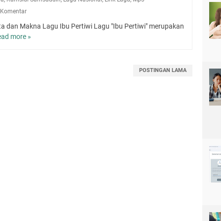
 Komentar
ta dan Makna Lagu Ibu Pertiwi Lagu "Ibu Pertiwi" merupakan
ead more »
L
i
r
i
POSTINGAN LAMA
k
L
a
g
u
I
b
u
P
e
r
t
i
w