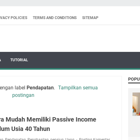
IVACY POLICIES
TERMS AND CONDITIONS
SITEMAP
A
TUTORIAL
POPU
engan label
Pendapatan
.
Tampilkan semua
postingan
ra Mudah Memiliki Passive Income
lum Usia 40 Tahun
an
,
Pendapatan
,
Penghasilan
,
pensiun
,
Uang
Posting Komentar