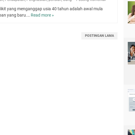
dikit yang menganggap usia 40 tahun adalah awal mula
pan yang baru.…
Read more »
7
C
a
r
POSTINGAN LAMA
a
M
u
d
a
h
M
e
m
i
l
i
k
i
P