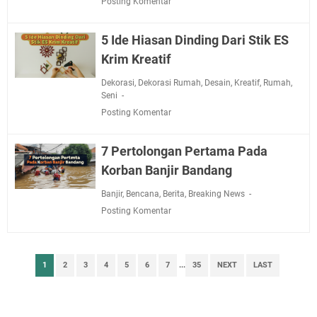
Posting Komentar
5 Ide Hiasan Dinding Dari Stik ES
Krim Kreatif
Dekorasi
,
Dekorasi Rumah
,
Desain
,
Kreatif
,
Rumah
,
Seni
Posting Komentar
7 Pertolongan Pertama Pada
Korban Banjir Bandang
Banjir
,
Bencana
,
Berita
,
Breaking News
Posting Komentar
1
2
3
4
5
6
7
...
35
NEXT
LAST