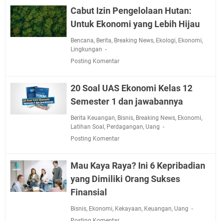
Cabut Izin Pengelolaan Hutan:
Untuk Ekonomi yang Lebih Hijau
Bencana
,
Berita
,
Breaking News
,
Ekologi
,
Ekonomi
,
Lingkungan
Posting Komentar
20 Soal UAS Ekonomi Kelas 12
Semester 1 dan jawabannya
Berita Keuangan
,
Bisnis
,
Breaking News
,
Ekonomi
,
Latihan Soal
,
Perdagangan
,
Uang
Posting Komentar
Mau Kaya Raya? Ini 6 Kepribadian
yang Dimiliki Orang Sukses
Finansial
Bisnis
,
Ekonomi
,
Kekayaan
,
Keuangan
,
Uang
Posting Komentar